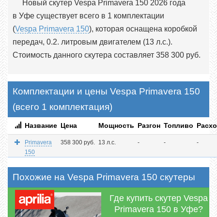
Новый скутер Vespa Primavera 150 2026 года
в Уфе существует всего в 1 комплектации
(
Vespa Primavera 150
), которая оснащена коробкой
передач, 0.2. литровым двигателем (13 л.с.).
Стоимость данного скутера составляет 358 300 руб.
Комплектации и цены Vespa Primavera 150
(всего 1 комплектация)
Название
Цена
Мощность
Разгон
Топливо
Расх
Primavera
358 300 руб.
13 л.с.
-
-
-
150
Похожие на Vespa Primavera 150 скутеры
Где купить скутер Vespa
Primavera 150 в Уфе?