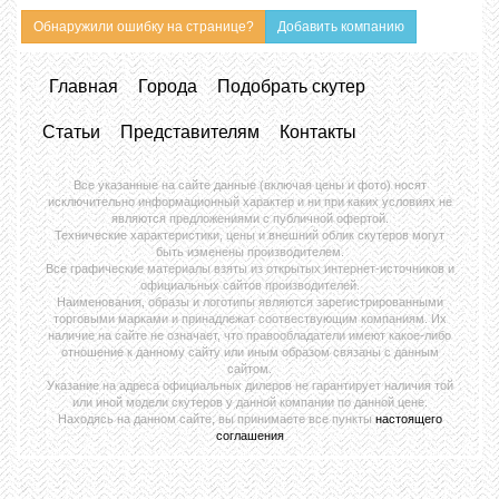
Обнаружили ошибку на странице?
Добавить компанию
Главная
Города
Подобрать скутер
Статьи
Представителям
Контакты
Все указанные на сайте данные (включая цены и фото) носят
исключительно информационный характер и ни при каких условиях не
являются предложениями с публичной офертой.
Технические характеристики, цены и внешний облик скутеров могут
быть изменены производителем.
Все графические материалы взяты из открытых интернет-источников и
официальных сайтов производителей.
Наименования, образы и логотипы являются зарегистрированными
торговыми марками и принадлежат соотвествующим компаниям. Их
наличие на сайте не означает, что правообладатели имеют какое-либо
отношение к данному сайту или иным образом связаны с данным
сайтом.
Указание на адреса официальных дилеров не гарантирует наличия той
или иной модели скутеров у данной компании по данной цене.
Находясь на данном сайте, вы принимаете все пункты
настоящего
соглашения