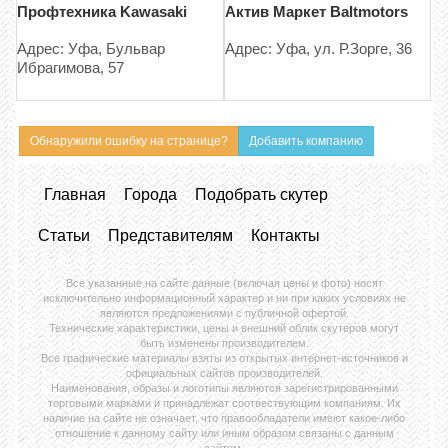
Профтехника Kawasaki
Актив Маркет Baltmotors
Адрес: Уфа, Бульвар
Адрес: Уфа, ул. Р.Зорге, 36
Ибрагимова, 57
Обнаружили ошибку на странице?
Добавить компанию
Главная
Города
Подобрать скутер
Статьи
Представителям
Контакты
Все указанные на сайте данные (включая цены и фото) носят
исключительно информационный характер и ни при каких условиях не
являются предложениями с публичной офертой.
Технические характеристики, цены и внешний облик скутеров могут
быть изменены производителем.
Все графические материалы взяты из открытых интернет-источников и
официальных сайтов производителей.
Наименования, образы и логотипы являются зарегистрированными
торговыми марками и принадлежат соотвествующим компаниям. Их
наличие на сайте не означает, что правообладатели имеют какое-либо
отношение к данному сайту или иным образом связаны с данным
сайтом.