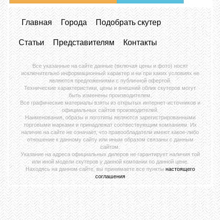
Главная
Города
Подобрать скутер
Статьи
Представителям
Контакты
Все указанные на сайте данные (включая цены и фото) носят
исключительно информационный характер и ни при каких условиях не
являются предложениями с публичной офертой.
Технические характеристики, цены и внешний облик скутеров могут
быть изменены производителем.
Все графические материалы взяты из открытых интернет-источников и
официальных сайтов производителей.
Наименования, образы и логотипы являются зарегистрированными
торговыми марками и принадлежат соотвествующим компаниям. Их
наличие на сайте не означает, что правообладатели имеют какое-либо
отношение к данному сайту или иным образом связаны с данным
сайтом.
Указание на адреса официальных дилеров не гарантирует наличия той
или иной модели скутеров у данной компании по данной цене.
Находясь на данном сайте, вы принимаете все пункты
настоящего
соглашения