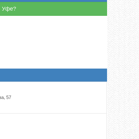
 в Уфе?
а, 57