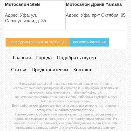
Мотосалон Stels
Мотосалон Драйв Yamaha
Адрес: Уфа, ул.
Адрес: Уфа, пр-т Октября, 85
Сарапульская, д. 35
Обнаружили ошибку на странице?
Добавить компанию
Главная
Города
Подобрать скутер
Статьи
Представителям
Контакты
Все указанные на сайте данные (включая цены и фото) носят
исключительно информационный характер и ни при каких условиях не
являются предложениями с публичной офертой.
Технические характеристики, цены и внешний облик скутеров могут
быть изменены производителем.
Все графические материалы взяты из открытых интернет-источников и
официальных сайтов производителей.
Наименования, образы и логотипы являются зарегистрированными
торговыми марками и принадлежат соотвествующим компаниям. Их
наличие на сайте не означает, что правообладатели имеют какое-либо
отношение к данному сайту или иным образом связаны с данным