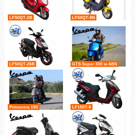
LF50QT-2B
LF50QT-9N
LF50QT-26B
GTS Super 300 ie ABS
Primavera 150
LF150T-8