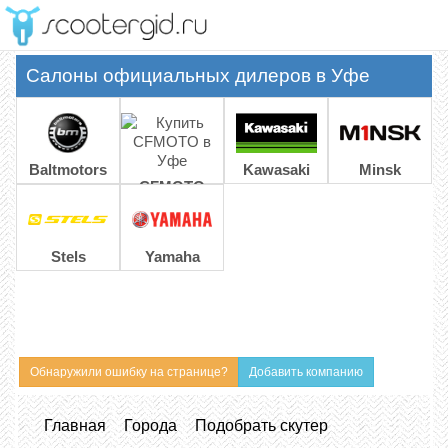
Меню
Салоны официальных дилеров в Уфе
Baltmotors
Kawasaki
Minsk
CFMOTO
Stels
Yamaha
Обнаружили ошибку на странице?
Добавить компанию
Главная
Города
Подобрать скутер