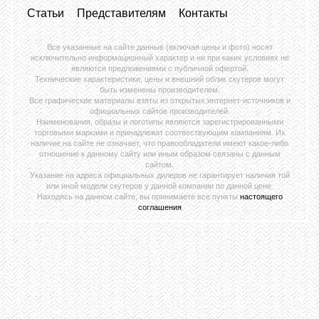
Статьи
Представителям
Контакты
Все указанные на сайте данные (включая цены и фото) носят
исключительно информационный характер и ни при каких условиях не
являются предложениями с публичной офертой.
Технические характеристики, цены и внешний облик скутеров могут
быть изменены производителем.
Все графические материалы взяты из открытых интернет-источников и
официальных сайтов производителей.
Наименования, образы и логотипы являются зарегистрированными
торговыми марками и принадлежат соотвествующим компаниям. Их
наличие на сайте не означает, что правообладатели имеют какое-либо
отношение к данному сайту или иным образом связаны с данным
сайтом.
Указание на адреса официальных дилеров не гарантирует наличия той
или иной модели скутеров у данной компании по данной цене.
Находясь на данном сайте, вы принимаете все пункты
настоящего
соглашения