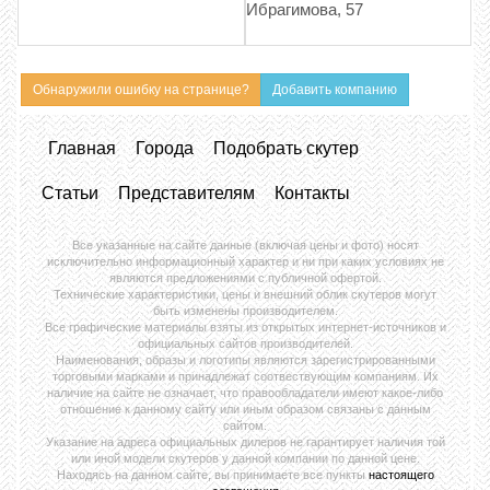
Ибрагимова, 57
Обнаружили ошибку на странице?
Добавить компанию
Главная
Города
Подобрать скутер
Статьи
Представителям
Контакты
Все указанные на сайте данные (включая цены и фото) носят
исключительно информационный характер и ни при каких условиях не
являются предложениями с публичной офертой.
Технические характеристики, цены и внешний облик скутеров могут
быть изменены производителем.
Все графические материалы взяты из открытых интернет-источников и
официальных сайтов производителей.
Наименования, образы и логотипы являются зарегистрированными
торговыми марками и принадлежат соотвествующим компаниям. Их
наличие на сайте не означает, что правообладатели имеют какое-либо
отношение к данному сайту или иным образом связаны с данным
сайтом.
Указание на адреса официальных дилеров не гарантирует наличия той
или иной модели скутеров у данной компании по данной цене.
Находясь на данном сайте, вы принимаете все пункты
настоящего