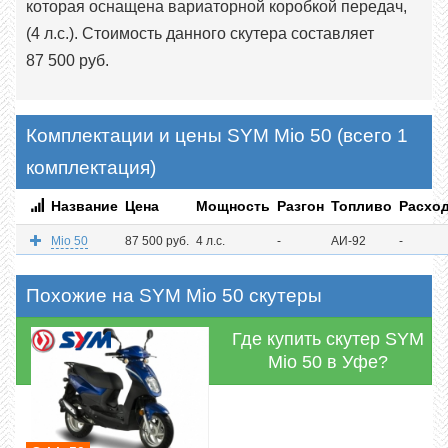
которая оснащена вариаторной коробкой передач,
(4 л.с.). Стоимость данного скутера составляет
87 500 руб.
Комплектации и цены SYM Mio 50 (всего 1
комплектация)
Название
Цена
Мощность
Разгон
Топливо
Расхо
Mio 50
87 500 руб.
4 л.с.
-
АИ-92
-
Похожие на SYM Mio 50 скутеры
Где купить скутер SYM
Mio 50 в Уфе?