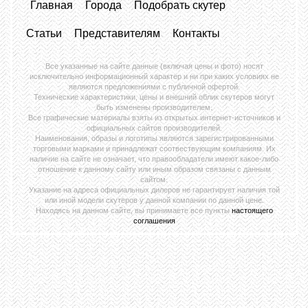
Главная
Города
Подобрать скутер
Статьи
Представителям
Контакты
Все указанные на сайте данные (включая цены и фото) носят
исключительно информационный характер и ни при каких условиях не
являются предложениями с публичной офертой.
Технические характеристики, цены и внешний облик скутеров могут
быть изменены производителем.
Все графические материалы взяты из открытых интернет-источников и
официальных сайтов производителей.
Наименования, образы и логотипы являются зарегистрированными
торговыми марками и принадлежат соотвествующим компаниям. Их
наличие на сайте не означает, что правообладатели имеют какое-либо
отношение к данному сайту или иным образом связаны с данным
сайтом.
Указание на адреса официальных дилеров не гарантирует наличия той
или иной модели скутеров у данной компании по данной цене.
Находясь на данном сайте, вы принимаете все пункты
настоящего
соглашения